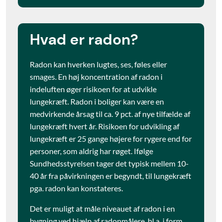
Hvad er radon?
Radon kan hverken lugtes, ses, føles eller
smages. En høj koncentration af radon i
indeluften øger risikoen for at udvikle
lungekræft. Radon i boliger kan være en
medvirkende årsag til ca. 9 pct. af nye tilfælde af
lungekræft hvert år. Risikoen for udvikling af
lungekræft er 25 gange højere for rygere end for
personer, som aldrig har røget. Ifølge
Sundhedsstyrelsen tager det typisk mellem 10-
40 år fra påvirkningen er begyndt, til lungekræft
pga. radon kan konstateres.
Det er muligt at måle niveauet af radon i en
bygning ved hjælp af radonmålere, bl.a. i form